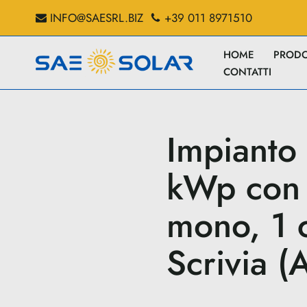
INFO@SAESRL.BIZ
+39 011 8971510
Vai
HOME
PRODO
al
CONTATTI
contenuto
Impianto
kWp con 
mono, 1 
Scrivia (