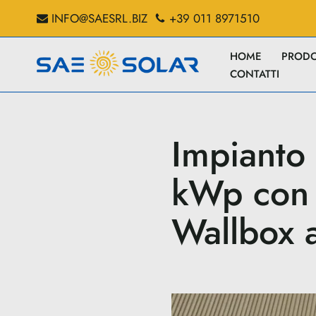
INFO@SAESRL.BIZ
+39 011 8971510
Vai
HOME
PRODO
al
CONTATTI
contenuto
Impianto
kWp con 
Wallbox 