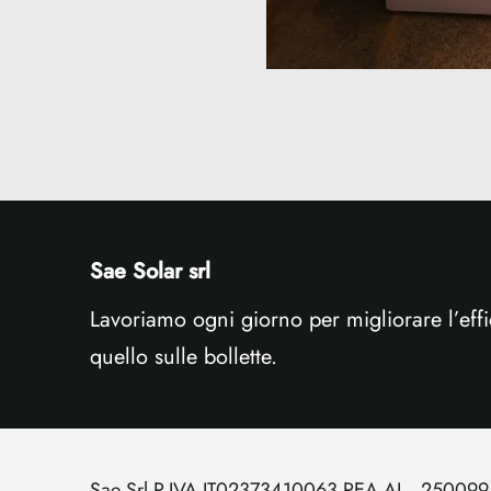
Sae Solar srl
Lavoriamo ogni giorno per migliorare l’effi
quello sulle bollette.
Sae Srl P.IVA IT02373410063 REA AL - 250099 ca