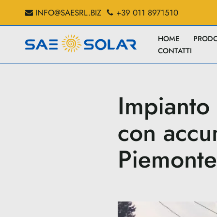
INFO@SAESRL.BIZ
+39 011 8971510
Vai
HOME
PRODO
al
CONTATTI
contenuto
Impianto
con accu
Piemonte